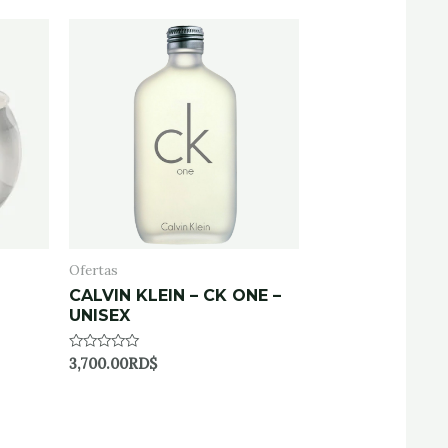
5
Ofertas
CALVIN KLEIN – CK ONE –
UNISEX
Rated
3,700.00
RD$
0
out
of
5