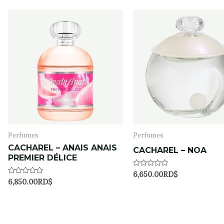
5
5
Perfumes
Perfumes
CACHAREL – ANAIS ANAIS
CACHAREL – NOA
PREMIER DÉLICE
Rated
6,650.00
RD$
0
Rated
6,850.00
RD$
out
0
of
out
5
of
5