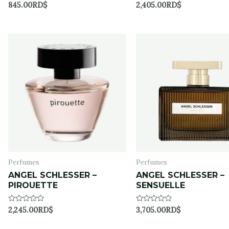
Rated
Rated
845.00
RD$
2,405.00
RD$
0
0
out
out
of
of
5
5
Perfumes
Perfumes
ANGEL SCHLESSER –
ANGEL SCHLESSER –
PIROUETTE
SENSUELLE
Rated
Rated
2,245.00
RD$
3,705.00
RD$
0
0
out
out
of
of