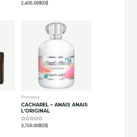
Rated
2,405.00
RD$
0
out
of
5
Perfumes
CACHAREL – ANAIS ANAIS
L’ORIGINAL
Rated
3,750.00
RD$
0
out
of