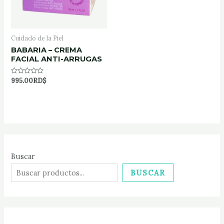
Cuidado de la Piel
BABARIA – CREMA
FACIAL ANTI-ARRUGAS
Rated
995.00
RD$
0
out
of
5
Buscar
BUSCAR