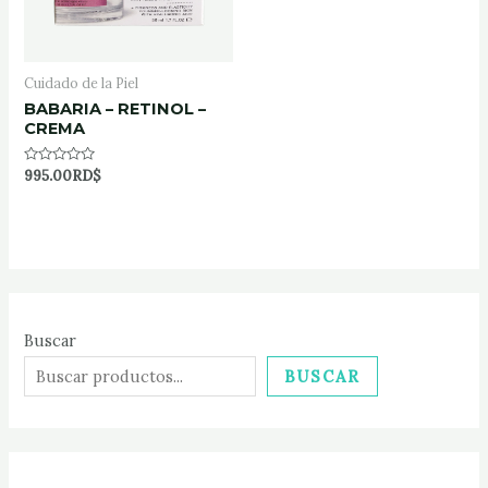
Cuidado de la Piel
BABARIA – RETINOL –
CREMA
Rated
995.00
RD$
0
out
of
5
Buscar
BUSCAR