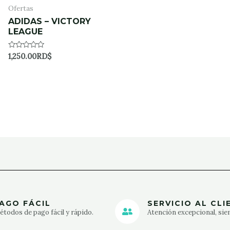
Ofertas
ADIDAS – VICTORY
LEAGUE
Rated
1,250.00
RD$
0
out
of
5
AGO FÁCIL
SERVICIO AL CLI
todos de pago fácil y rápido.
Atención excepcional, sie